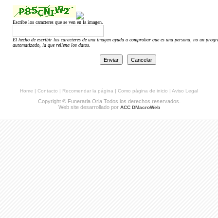
Escribe los caracteres que se ven en la imagen.
El hecho de escribir los caracteres de una imagen ayuda a comprobar que es una persona, no un prog
automatizado, la que rellena los datos.
Home
|
Contacto
|
Recomendar la página
|
Como página de inicio
|
Aviso Legal
Copyright © Funeraria Oria Todos los derechos reservados.
Web site desarrollado por
ACC DMacroWeb